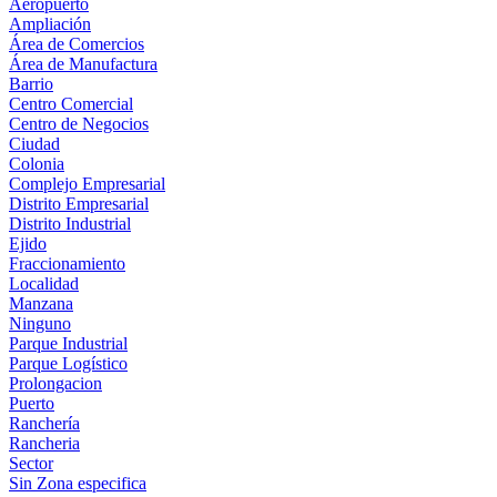
Aeropuerto
Ampliación
Área de Comercios
Área de Manufactura
Barrio
Centro Comercial
Centro de Negocios
Ciudad
Colonia
Complejo Empresarial
Distrito Empresarial
Distrito Industrial
Ejido
Fraccionamiento
Localidad
Manzana
Ninguno
Parque Industrial
Parque Logístico
Prolongacion
Puerto
Ranchería
Rancheria
Sector
Sin Zona especifica