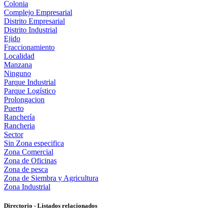
Colonia
Complejo Empresarial
Distrito Empresarial
Distrito Industrial
Ejido
Fraccionamiento
Localidad
Manzana
Ninguno
Parque Industrial
Parque Logístico
Prolongacion
Puerto
Ranchería
Rancheria
Sector
Sin Zona especifica
Zona Comercial
Zona de Oficinas
Zona de pesca
Zona de Siembra y Agricultura
Zona Industrial
Directorio - Listados relacionados