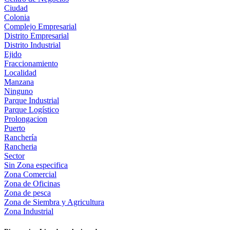
Ciudad
Colonia
Complejo Empresarial
Distrito Empresarial
Distrito Industrial
Ejido
Fraccionamiento
Localidad
Manzana
Ninguno
Parque Industrial
Parque Logístico
Prolongacion
Puerto
Ranchería
Rancheria
Sector
Sin Zona especifica
Zona Comercial
Zona de Oficinas
Zona de pesca
Zona de Siembra y Agricultura
Zona Industrial