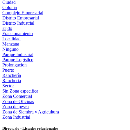
Ciudad
Colonia
Complejo Empresarial
Distrito Empresarial
Distrito Industrial
Ejido
Fraccionamiento
Localidad
Manzana
Ninguno
Parque Industrial
Parque Logístico
Prolongacion
Puerto
Ranchería
Rancheria
Sector
Sin Zona especifica
Zona Comercial
Zona de Oficinas
Zona de pesca
Zona de Siembra y Agricultura
Zona Industrial
Directorio - Listados relacionados