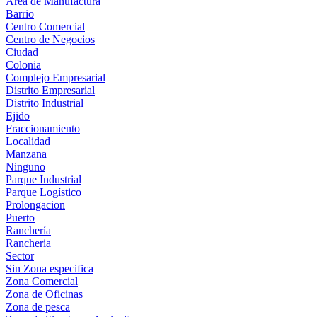
Área de Manufactura
Barrio
Centro Comercial
Centro de Negocios
Ciudad
Colonia
Complejo Empresarial
Distrito Empresarial
Distrito Industrial
Ejido
Fraccionamiento
Localidad
Manzana
Ninguno
Parque Industrial
Parque Logístico
Prolongacion
Puerto
Ranchería
Rancheria
Sector
Sin Zona especifica
Zona Comercial
Zona de Oficinas
Zona de pesca