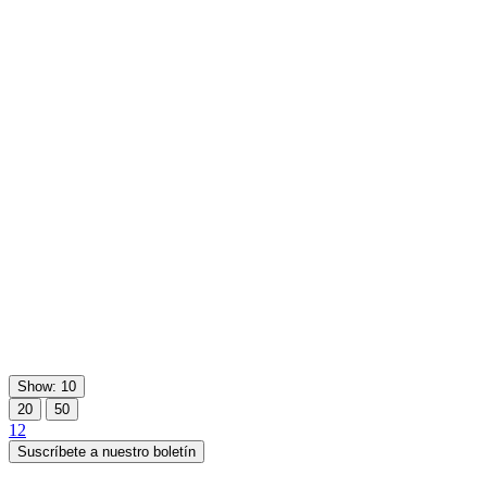
Show: 10
20
50
1
2
Suscríbete a nuestro boletín