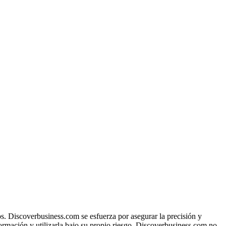
s. Discoverbusiness.com se esfuerza por asegurar la precisión y
formación y utilizarla bajo su propio riesgo. Discoverbusiness.com no