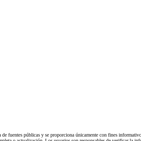
 de fuentes públicas y se proporciona únicamente con fines informativo
mpleta o actualización. Los usuarios son responsables de verificar la in