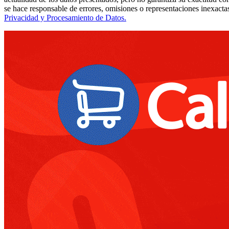
se hace responsable de errores, omisiones o representaciones inexactas
Privacidad y Procesamiento de Datos.