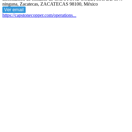
ninguna, Zacatecas, ZACATECAS 98100, México
Ver email
https://capstonecopper.com/operations...