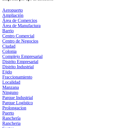
Aeropuerto
Ampliación
Área de Comercios
Área de Manufactura
Barrio
Centro Comercial
Centro de Negocios
Ciudad
Colonia
Complejo Empresarial
Distrito Empresarial
Distrito Industrial
Ejido
Fraccionamiento
Localidad
Manzana
Ninguno
Parque Industrial
Parque Logístico
Prolongacion
Puerto
Ranchería
Rancheria