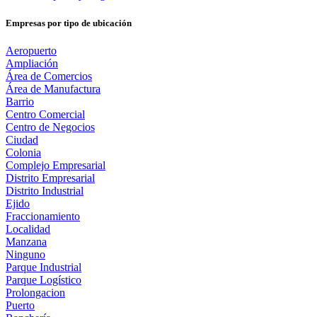
Empresas por tipo de ubicación
Aeropuerto
Ampliación
Área de Comercios
Área de Manufactura
Barrio
Centro Comercial
Centro de Negocios
Ciudad
Colonia
Complejo Empresarial
Distrito Empresarial
Distrito Industrial
Ejido
Fraccionamiento
Localidad
Manzana
Ninguno
Parque Industrial
Parque Logístico
Prolongacion
Puerto