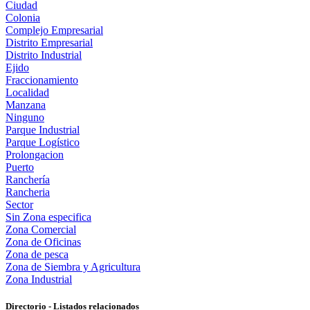
Ciudad
Colonia
Complejo Empresarial
Distrito Empresarial
Distrito Industrial
Ejido
Fraccionamiento
Localidad
Manzana
Ninguno
Parque Industrial
Parque Logístico
Prolongacion
Puerto
Ranchería
Rancheria
Sector
Sin Zona especifica
Zona Comercial
Zona de Oficinas
Zona de pesca
Zona de Siembra y Agricultura
Zona Industrial
Directorio - Listados relacionados