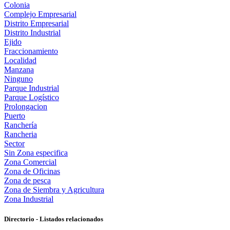
Colonia
Complejo Empresarial
Distrito Empresarial
Distrito Industrial
Ejido
Fraccionamiento
Localidad
Manzana
Ninguno
Parque Industrial
Parque Logístico
Prolongacion
Puerto
Ranchería
Rancheria
Sector
Sin Zona especifica
Zona Comercial
Zona de Oficinas
Zona de pesca
Zona de Siembra y Agricultura
Zona Industrial
Directorio - Listados relacionados