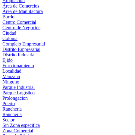
Ampliación
Área de Comercios
Área de Manufactura
Barrio
Centro Comercial
Centro de Negocios
Ciudad
Colonia
Complejo Empresarial
Distrito Empresarial
Distrito Industrial
Ejido
Fraccionamiento
Localidad
Manzana
Ninguno
Parque Industrial
Parque Logístico
Prolongacion
Puerto
Ranchería
Rancheria
Sector
Sin Zona especifica
Zona Comercial