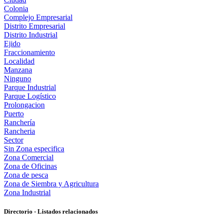
Colonia
Complejo Empresarial
Distrito Empresarial
Distrito Industrial
Ejido
Fraccionamiento
Localidad
Manzana
Ninguno
Parque Industrial
Parque Logístico
Prolongacion
Puerto
Ranchería
Rancheria
Sector
Sin Zona especifica
Zona Comercial
Zona de Oficinas
Zona de pesca
Zona de Siembra y Agricultura
Zona Industrial
Directorio - Listados relacionados