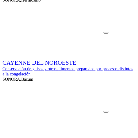
SONORA,Hermosillo
CAYENNE DEL NOROESTE
Conservación de guisos y otros alimentos preparados por procesos distintos
a la congelación
SONORA,Bácum