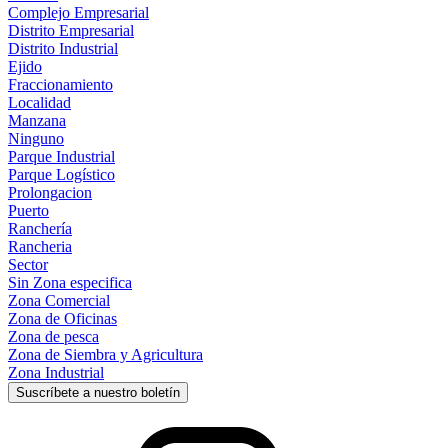
Complejo Empresarial
Distrito Empresarial
Distrito Industrial
Ejido
Fraccionamiento
Localidad
Manzana
Ninguno
Parque Industrial
Parque Logístico
Prolongacion
Puerto
Ranchería
Rancheria
Sector
Sin Zona especifica
Zona Comercial
Zona de Oficinas
Zona de pesca
Zona de Siembra y Agricultura
Zona Industrial
Suscríbete a nuestro boletín