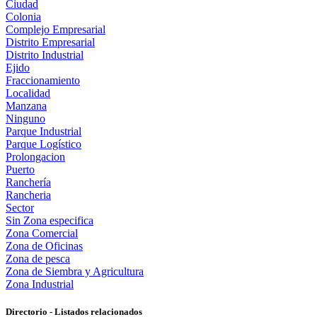
Ciudad
Colonia
Complejo Empresarial
Distrito Empresarial
Distrito Industrial
Ejido
Fraccionamiento
Localidad
Manzana
Ninguno
Parque Industrial
Parque Logístico
Prolongacion
Puerto
Ranchería
Rancheria
Sector
Sin Zona especifica
Zona Comercial
Zona de Oficinas
Zona de pesca
Zona de Siembra y Agricultura
Zona Industrial
Directorio - Listados relacionados