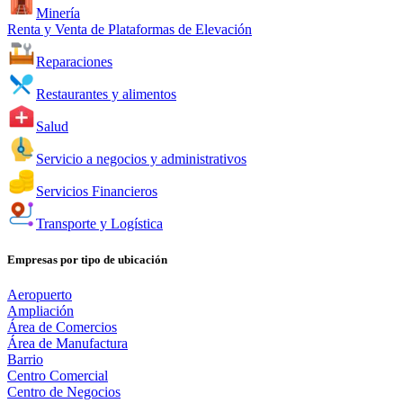
Minería
Renta y Venta de Plataformas de Elevación
Reparaciones
Restaurantes y alimentos
Salud
Servicio a negocios y administrativos
Servicios Financieros
Transporte y Logística
Empresas por tipo de ubicación
Aeropuerto
Ampliación
Área de Comercios
Área de Manufactura
Barrio
Centro Comercial
Centro de Negocios