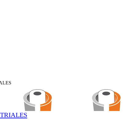
IALES
STRIALES