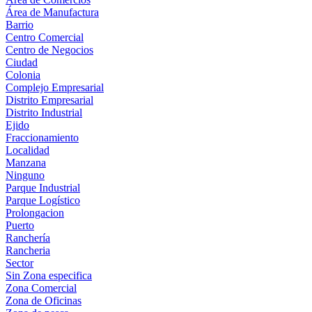
Área de Manufactura
Barrio
Centro Comercial
Centro de Negocios
Ciudad
Colonia
Complejo Empresarial
Distrito Empresarial
Distrito Industrial
Ejido
Fraccionamiento
Localidad
Manzana
Ninguno
Parque Industrial
Parque Logístico
Prolongacion
Puerto
Ranchería
Rancheria
Sector
Sin Zona especifica
Zona Comercial
Zona de Oficinas