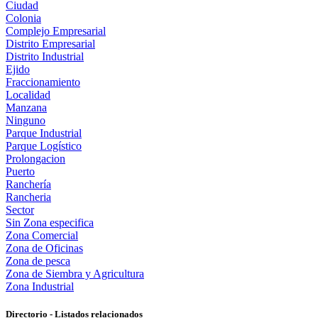
Ciudad
Colonia
Complejo Empresarial
Distrito Empresarial
Distrito Industrial
Ejido
Fraccionamiento
Localidad
Manzana
Ninguno
Parque Industrial
Parque Logístico
Prolongacion
Puerto
Ranchería
Rancheria
Sector
Sin Zona especifica
Zona Comercial
Zona de Oficinas
Zona de pesca
Zona de Siembra y Agricultura
Zona Industrial
Directorio - Listados relacionados