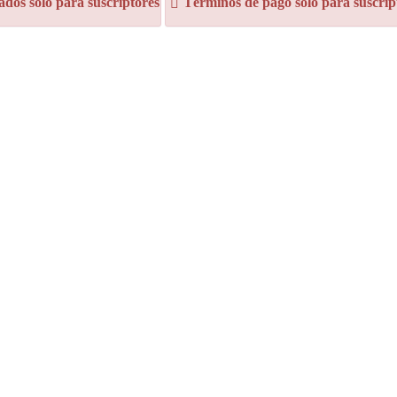
dos sólo para suscriptores
Términos de pago sólo para suscrip