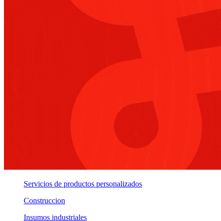
Servicios de productos personalizados
Construccion
Insumos industriales