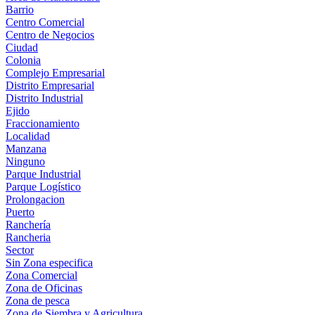
Barrio
Centro Comercial
Centro de Negocios
Ciudad
Colonia
Complejo Empresarial
Distrito Empresarial
Distrito Industrial
Ejido
Fraccionamiento
Localidad
Manzana
Ninguno
Parque Industrial
Parque Logístico
Prolongacion
Puerto
Ranchería
Rancheria
Sector
Sin Zona especifica
Zona Comercial
Zona de Oficinas
Zona de pesca
Zona de Siembra y Agricultura