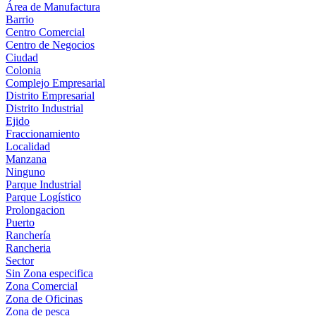
Área de Manufactura
Barrio
Centro Comercial
Centro de Negocios
Ciudad
Colonia
Complejo Empresarial
Distrito Empresarial
Distrito Industrial
Ejido
Fraccionamiento
Localidad
Manzana
Ninguno
Parque Industrial
Parque Logístico
Prolongacion
Puerto
Ranchería
Rancheria
Sector
Sin Zona especifica
Zona Comercial
Zona de Oficinas
Zona de pesca