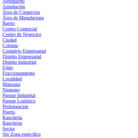
Aeropuerto
Ampliación
Área de Comercios
Área de Manufactura
Barrio
Centro Comercial
Centro de Negocios
Ciudad
Colonia
Complejo Empresarial
Distrito Empresarial
Distrito Industrial
Ejido
Fraccionamiento
Localidad
Manzana
Ninguno
Parque Industrial
Parque Logístico
Prolongacion
Puerto
Ranchería
Rancheria
Sector
Sin Zona especifica